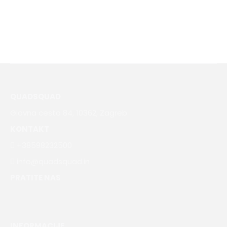
DNA 16
DNA
449.00
€
349.00
€
QUADSQUAD
Glavna cesta 84, 10362, Zagreb
KONTAKT
+38598232500
info@quadsquad.in
PRATITE NAS
INFORMACIJE