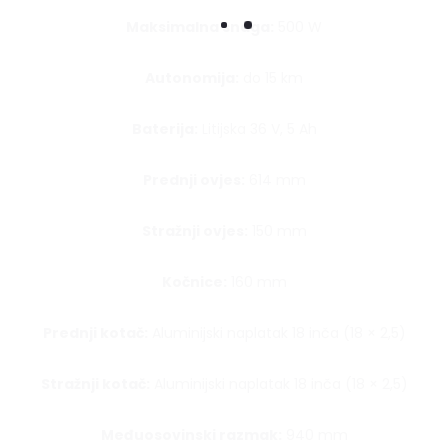
Maksimalna snaga:
500 W
Autonomija:
do 15 km
Baterija:
Litijska 36 V, 5 Ah
Prednji ovjes:
614 mm
Stražnji ovjes:
150 mm
Kočnice:
160 mm
Prednji kotač:
Aluminijski naplatak 18 inča (18 × 2,5)
Stražnji kotač:
Aluminijski naplatak 18 inča (18 × 2,5)
Međuosovinski razmak:
940 mm