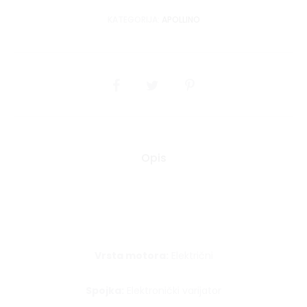
listu
KATEGORIJA:
APOLLINO
želja
SHARE
Opis
Vrsta motora:
Električni
Spojka:
Elektronički varijator