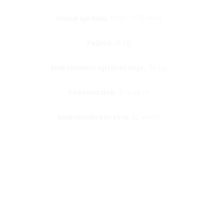
Visina sjedala:
690 – 770 mm
Težina:
19 kg
Maksimalno opterećenje:
70 kg
Početna dob:
9 godina
Maksimalna brzina:
32 km/h