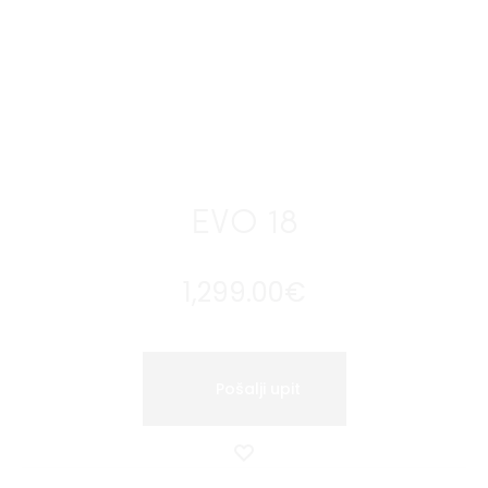
EVO 18
1,299.00
€
Pošalji upit
Dodaj
u