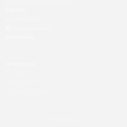
Glavna cesta 84, 10362, Zagreb
KONTAKT
+38598232500
info@quadsquad.in
PRATITE NAS
INFORMACIJE
Kontakt
Politika privatnosti
Opći uvjeti prodaje
©2026 QuadSquad