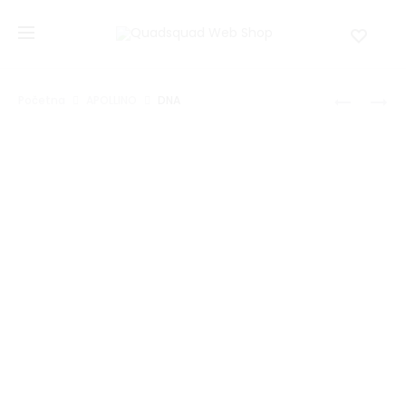
HOOLEOX
DNA
Početna
APOLLINO
DNA
4
16
Prod
navi