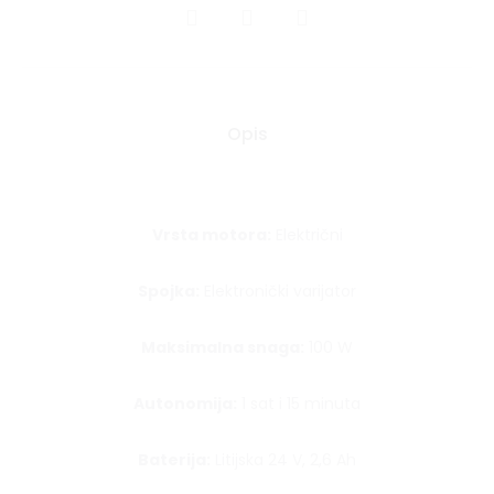
SHARE
Opis
Vrsta motora:
Električni
Spojka:
Elektronički varijator
Maksimalna snaga:
100 W
Autonomija:
1 sat i 15 minuta
Baterija:
Litijska 24 V, 2,6 Ah