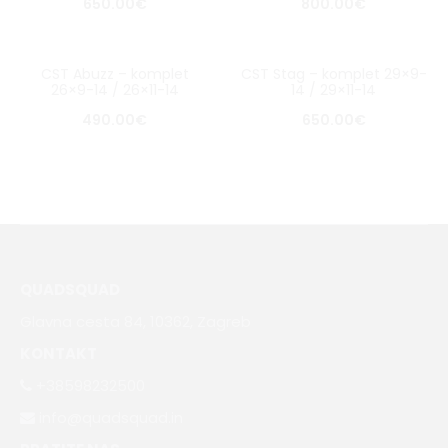
650.00
€
800.00
€
CST Abuzz – komplet
CST Stag – komplet 29×9-
26×9-14 / 26×11-14
14 / 29×11-14
490.00
€
650.00
€
QUADSQUAD
Glavna cesta 84, 10362, Zagreb
KONTAKT
+38598232500
info@quadsquad.in