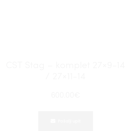
CST Stag – komplet 27×9-14
/ 27×11-14
600.00
€
Pošalji upit