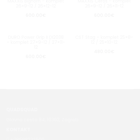
MAXXIS Bighorn – komplet
MAXXIS Ceros – komplet
26×9-12 / 26×12-12
26×9-12 / 26×11-12
600.00
€
600.00
€
DURO Power Grip II DI2038
CST Stag – komplet 25×8-
– komplet 27×9-12 / 27×11-
12 / 25×10-12
12
480.00
€
600.00
€
QUADSQUAD
Glavna cesta 84, 10362, Zagreb
KONTAKT
+38598232500