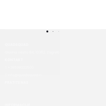
QUADSQUAD
Glavna cesta 84, 10362, Zagreb
KONTAKT
+38598232500
info@quadsquad.in
PRATITE NAS
INFORMACIJE